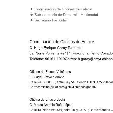
Coordinación de Oficinas de Enlace
Subsecretaría de Desarrollo Multimodal
Secretario Particular
Coordinación de Oficinas de Enlace
C. Hugo Enrique Garay Ramírez
5a. Norte Poniente #2414, Fraccionamiento Covadon
Teléfono: 9616111919
Correo: h.garay@smyt.chiap
Oficina de Enlace Villaflores
C. Edgar Bravo Serrano
Calle 2a. Sur #136, entre 6a y 5a., Centro C.P. 30475 Villaflo
Correo: oficina_villaflores@smyt.chiapas.gob.mx
Oficina de Enlace Bochil
C. Marco Antonio Ruíz López
Calle 1a. Norte Pte. S/N, entre 1a. y 2a. Sur, Barrio Morelos 