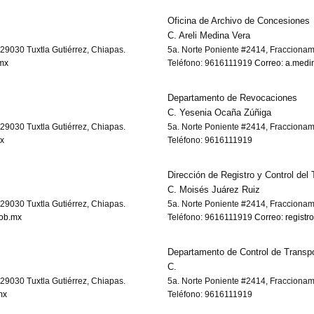
Oficina de Archivo de Concesiones
C. Areli Medina Vera
29030 Tuxtla Gutiérrez, Chiapas.
5a. Norte Poniente #2414, Fraccionam
mx
Teléfono: 9616111919
Correo: a.medi
Departamento de Revocaciones
C. Yesenia Ocaña Zúñiga
29030 Tuxtla Gutiérrez, Chiapas.
5a. Norte Poniente #2414, Fraccionam
x
Teléfono: 9616111919
Dirección de Registro y Control del 
C. Moisés Juárez Ruiz
29030 Tuxtla Gutiérrez, Chiapas.
5a. Norte Poniente #2414, Fraccionam
gob.mx
Teléfono: 9616111919
Correo: registr
Departamento de Control de Transp
C.
29030 Tuxtla Gutiérrez, Chiapas.
5a. Norte Poniente #2414, Fraccionam
mx
Teléfono: 9616111919