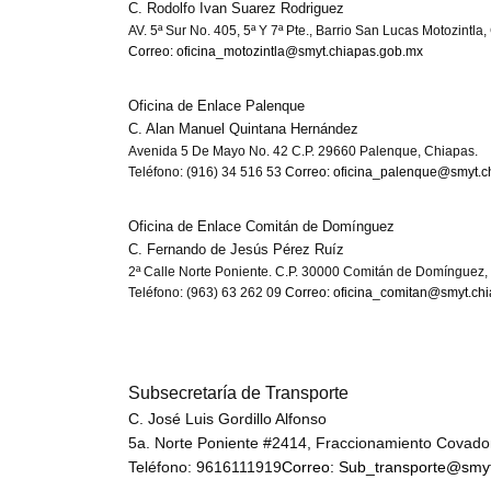
C. Rodolfo Ivan Suarez Rodriguez
AV. 5ª Sur No. 405, 5ª Y 7ª Pte., Barrio San Lucas Motozintla,
Correo: oficina_motozintla@smyt.chiapas.gob.mx
Oficina de Enlace Palenque
C. Alan Manuel Quintana Hernández
Avenida 5 De Mayo No. 42 C.P. 29660 Palenque, Chiapas.
Teléfono: (916) 34 516 53
Correo: oficina_palenque@smyt.c
Oficina de Enlace Comitán de Domínguez
C. Fernando de Jesús Pérez Ruíz
2ª Calle Norte Poniente. C.P. 30000 Comitán de Domínguez,
Teléfono: (963) 63 262 09
Correo: oficina_comitan@smyt.ch
Subsecretaría de Transporte
C. José Luis Gordillo Alfonso
5a. Norte Poniente #2414, Fraccionamiento Covadon
Teléfono: 9616111919
Correo: Sub_transporte@smy