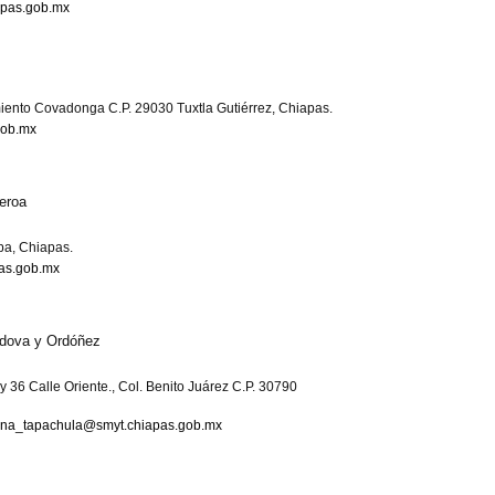
apas.gob.mx
iento Covadonga C.P. 29030 Tuxtla Gutiérrez, Chiapas.
gob.mx
ueroa
apa, Chiapas.
pas.gob.mx
rdova y Ordóñez
 36 Calle Oriente., Col. Benito Juárez C.P. 30790
cina_tapachula@smyt.chiapas.gob.mx