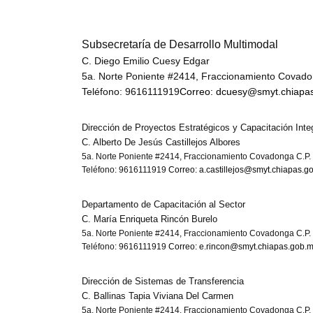
Subsecretaría de Desarrollo Multimodal
C. Diego Emilio Cuesy Edgar
5a. Norte Poniente #2414, Fraccionamiento Covadon
Teléfono: 9616111919
Correo: dcuesy@smyt.chiapa
Dirección de Proyectos Estratégicos y Capacitación Integ
C. Alberto De Jesús Castillejos Albores
5a. Norte Poniente #2414, Fraccionamiento Covadonga C.P. 
Teléfono: 9616111919
Correo: a.castillejos@smyt.chiapas.g
Departamento de Capacitación al Sector
C. María Enriqueta Rincón Burelo
5a. Norte Poniente #2414, Fraccionamiento Covadonga C.P. 
Teléfono: 9616111919
Correo: e.rincon@smyt.chiapas.gob.
Dirección de Sistemas de Transferencia
C. Ballinas Tapia Viviana Del Carmen
5a. Norte Poniente #2414, Fraccionamiento Covadonga C.P. 