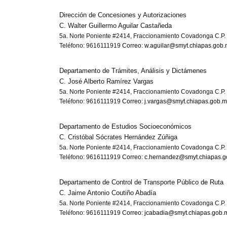
Dirección de Concesiones y Autorizaciones
C. Walter Guillermo Aguilar Castañeda
5a. Norte Poniente #2414, Fraccionamiento Covadonga C.P. 
Teléfono: 9616111919
Correo: w.aguilar@smyt.chiapas.gob.
Departamento de Trámites, Análisis y Dictámenes
C. José Alberto Ramírez Vargas
5a. Norte Poniente #2414, Fraccionamiento Covadonga C.P. 
Teléfono: 9616111919
Correo: j.vargas@smyt.chiapas.gob.m
Departamento de Estudios Socioeconómicos
C. Cristóbal Sócrates Hernández Zúñiga
5a. Norte Poniente #2414, Fraccionamiento Covadonga C.P. 
Teléfono: 9616111919
Correo: c.hernandez@smyt.chiapas.
Departamento de Control de Transporte Público de Ruta
C. Jaime Antonio Coutiño Abadía
5a. Norte Poniente #2414, Fraccionamiento Covadonga C.P. 
Teléfono: 9616111919
Correo: jcabadia@smyt.chiapas.gob.