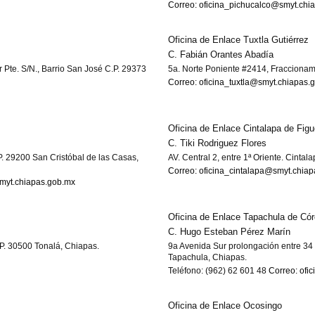
Correo: oficina_pichucalco@smyt.chi
Oficina de Enlace Tuxtla Gutiérrez
C. Fabián Orantes Abadía
 Pte. S/N., Barrio San José C.P. 29373
5a. Norte Poniente #2414, Fraccionam
Correo: oficina_tuxtla@smyt.chiapas.
Oficina de Enlace Cintalapa de Fig
C. Tiki Rodriguez Flores
P. 29200 San Cristóbal de las Casas,
AV. Central 2, entre 1ª Oriente. Cintal
Correo: oficina_cintalapa@smyt.chia
smyt.chiapas.gob.mx
Oficina de Enlace Tapachula de Có
C. Hugo Esteban Pérez Marín
.P. 30500 Tonalá, Chiapas.
9a Avenida Sur prolongación entre 34 y
Tapachula, Chiapas.
Teléfono: (962) 62 601 48
Correo: ofi
Oficina de Enlace Ocosingo