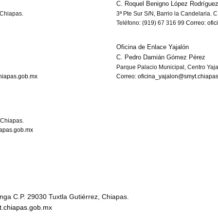
C. Roquel Benigno López Rodrígue
 Chiapas.
3ª Pte Sur S/N, Barrio la Candelaria. 
Teléfono: (919) 67 316 99
Correo: ofi
Oficina de Enlace Yajalón
C. Pedro Damián Gómez Pérez
Parque Palacio Municipal, Centro Yaja
hiapas.gob.mx
Correo: oficina_yajalon@smyt.chiapa
 Chiapas.
iapas.gob.mx
ga C.P. 29030 Tuxtla Gutiérrez, Chiapas.
t.chiapas.gob.mx