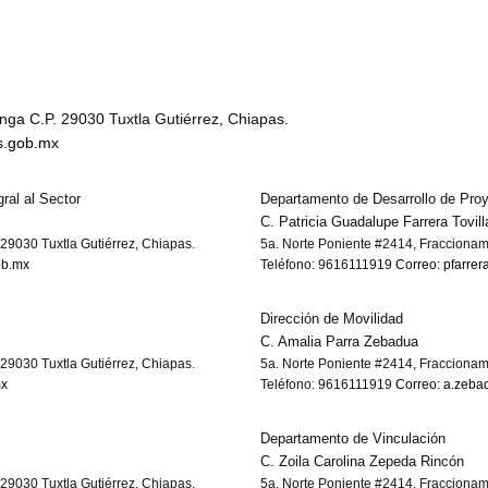
ga C.P. 29030 Tuxtla Gutiérrez, Chiapas.
s.gob.mx
ral al Sector
Departamento de Desarrollo de Pro
C. Patricia Guadalupe Farrera Tovill
29030 Tuxtla Gutiérrez, Chiapas.
5a. Norte Poniente #2414, Fraccionam
ob.mx
Teléfono: 9616111919
Correo: pfarre
Dirección de Movilidad
C. Amalia Parra Zebadua
29030 Tuxtla Gutiérrez, Chiapas.
5a. Norte Poniente #2414, Fraccionam
mx
Teléfono: 9616111919
Correo: a.zeba
Departamento de Vinculación
C. Zoila Carolina Zepeda Rincón
29030 Tuxtla Gutiérrez, Chiapas.
5a. Norte Poniente #2414, Fraccionam