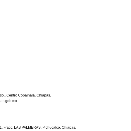
piso., Centro Copainalá, Chiapas.
pas.gob.mx
11, Fracc. LAS PALMERAS. Pichucalco, Chiapas.