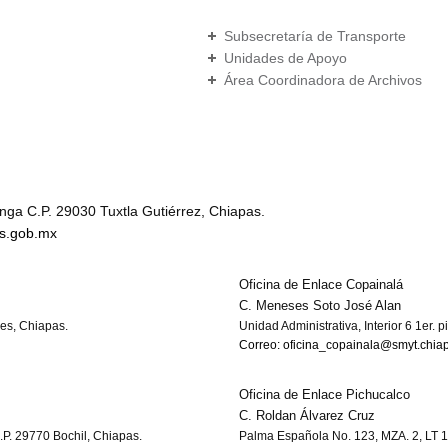
Subsecretaría de Transporte
Unidades de Apoyo
Área Coordinadora de Archivos
ga C.P. 29030 Tuxtla Gutiérrez, Chiapas.
as.gob.mx
Oficina de Enlace Copainalá
C. Meneses Soto José Alan
res, Chiapas.
Unidad Administrativa, Interior 6 1er. 
Correo: oficina_copainala@smyt.chia
Oficina de Enlace Pichucalco
C. Roldan Álvarez Cruz
C.P. 29770 Bochil, Chiapas.
Palma Española No. 123, MZA. 2, LT 