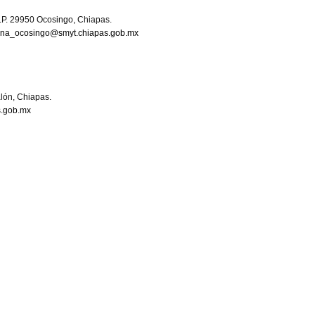
z
C.P. 29950 Ocosingo, Chiapas.
cina_ocosingo@smyt.chiapas.gob.mx
lón, Chiapas.
s.gob.mx