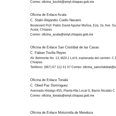
Correo: oficina_bochil@smyt.chiapas.gob.mx
Oficina de Enlace Acala
C. Stalin Alejandro Coello Navarro
Boulevard Prof. Pablo David Aguilar Muñoa, Ezq. 2a. Ave. Sur
Acala, Chiapas.
Correo: oficina_acala@smyt.chiapas.gob.mx
Oficina de Enlace San Cristóbal de las Casas
C. Fabian Tovilla Reyes
AV. Belmonte No. 13, MZA 1 Lot 6, explanada del carmen. C.
Chiapas.
Teléfono: (967) 67 112 41 07
Correo: oficina_sancristobal@
Oficina de Enlace Tonalá
C. Obed Paz Domínguez
Aveniada Hidalgo #55, Planta Alta Local G, Barrio Nicatán C
Correo: oficina_tonala@smyt.chiapas.gob.mx
Oficina de Enlace Motozintla de Mendoza