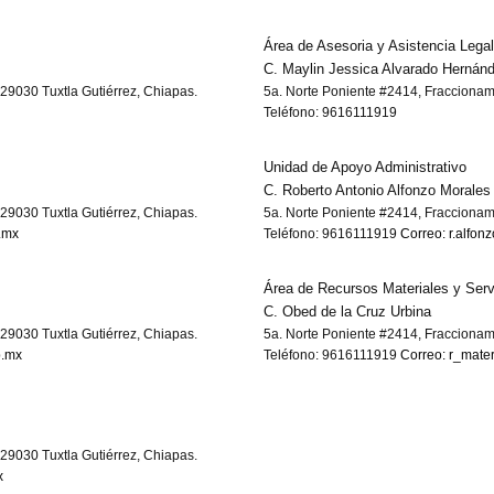
Área de Asesoria y Asistencia Legal
C. Maylin Jessica Alvarado Hernán
29030 Tuxtla Gutiérrez, Chiapas.
5a. Norte Poniente #2414, Fraccionam
Teléfono: 9616111919
Unidad de Apoyo Administrativo
C. Roberto Antonio Alfonzo Morales
29030 Tuxtla Gutiérrez, Chiapas.
5a. Norte Poniente #2414, Fraccionam
.mx
Teléfono: 9616111919
Correo: r.alfo
Área de Recursos Materiales y Serv
C. Obed de la Cruz Urbina
29030 Tuxtla Gutiérrez, Chiapas.
5a. Norte Poniente #2414, Fraccionam
b.mx
Teléfono: 9616111919
Correo: r_mate
29030 Tuxtla Gutiérrez, Chiapas.
x